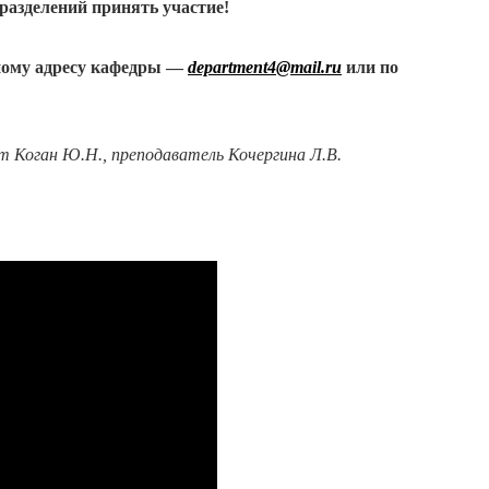
азделений принять участие!
ному адресу кафедры —
department
4@
mail
.
ru
или по
т Коган Ю.Н., преподаватель Кочергина Л.В.