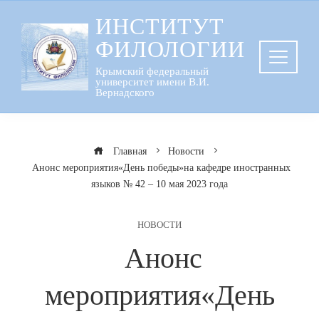
Перейти
ИНСТИТУТ
к
ФИЛОЛОГИИ
содержанию
Крымский федеральный
университет имени В.И.
Вернадского
Главная
Новости
Анонс мероприятия«День победы»на кафедре иностранных
языков № 42 – 10 мая 2023 года
НОВОСТИ
Анонс
мероприятия«День