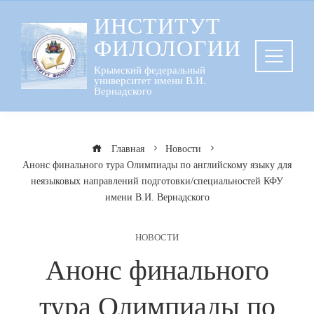
Перейти
ИНСТИТУТ
к
ФИЛОЛОГИИ
содержанию
Крымский федеральный
университет имени В.И.
Вернадского
Главная
Новости
Анонс финального тура Олимпиады по английскому языку для
неязыковых направлений подготовки/специальностей КФУ
имени В.И. Вернадского
НОВОСТИ
Анонс финального
тура Олимпиады по