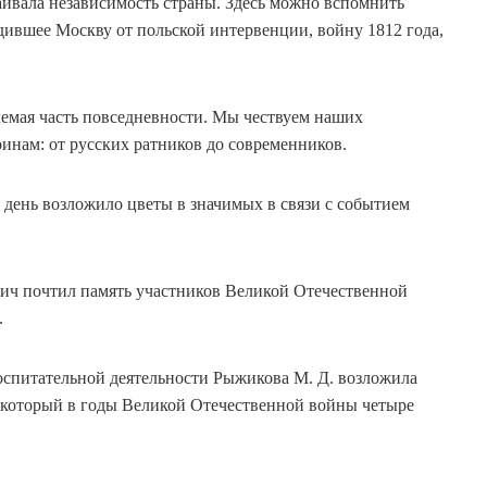
таивала независимость страны. Здесь можно вспомнить
ившее Москву от польской интервенции, войну 1812 года,
лемая часть повседневности. Мы чествуем наших
инам: от русских ратников до современников.
 день возложило цветы в значимых в связи с событием
ич почтил память участников Великой Отечественной
.
воспитательной деятельности Рыжикова М. Д. возложила
з который в годы Великой Отечественной войны четыре