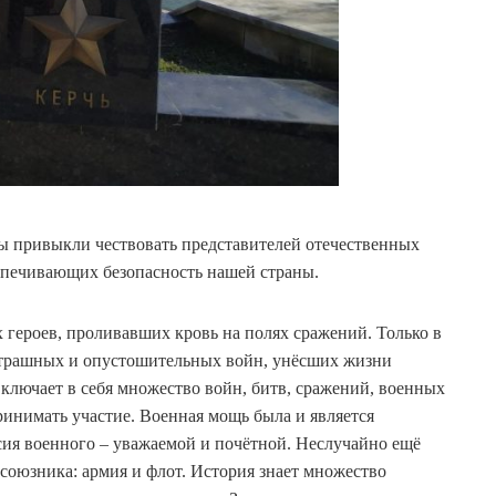
мы привыкли чествовать представителей отечественных
спечивающих безопасность нашей страны.
х героев, проливавших кровь на полях сражений. Только в
страшных и опустошительных войн, унёсших жизни
включает в себя множество войн, битв, сражений, военных
инимать участие. Военная мощь была и является
сия военного – уважаемой и почётной. Неслучайно ещё
а союзника: армия и флот. История знает множество