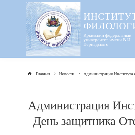
Перейти
к
ИНСТИТУ
содержанию
ФИЛОЛОГ
Крымский федеральный
университет имени В.И.
Вернадского
Главная
Новости
Администрация Института ф
Администрация Инст
День защитника Оте