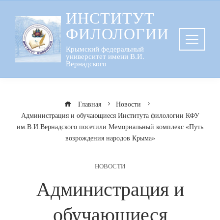
Перейти
ИНСТИТУТ
к
ФИЛОЛОГИИ
содержанию
Крымский федеральный
университет имени В.И.
Вернадского
Главная
Новости
Администрация и обучающиеся Института филологии КФУ
им.В.И.Вернадского посетили Мемориальный комплекс «Путь
возрождения народов Крыма»
НОВОСТИ
Администрация и
обучающиеся