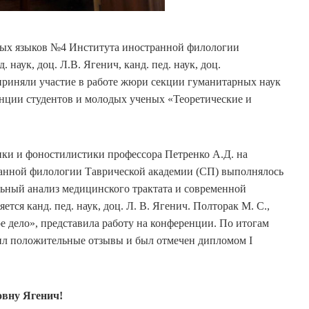
нных языков №4 Института иностранной филологии
. наук, доц. Л.В. Ягенич, канд. пед. наук, доц.
, приняли участие в работе жюри секции гуманитарных наук
нции студентов и молодых ученых «Теоретические и
ки и фоностилистики профессора Петренко А.Д. на
анной филологии Таврической академии (СП) выполнялось
льный анализ медицинского трактата и современной
тся канд. пед. наук, доц. Л. В. Ягенич. Полторак М. С.,
е дело», представила работу на конференции. По итогам
ил положительные отзывы и был отмечен дипломом I
вну Ягенич!