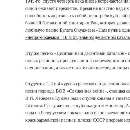
1945-го, спустя четверть века вновь встречаются н
силой оживает пережитое. Время не властно над их
способность жертвовать собой, неистребимую любо
бывшей батальонной санитарки Раи, которая узнав о
любимую песню Булата Окуджавы «Нам нужна одн
«непромокаемом» 10-м отдельном десантном баталь
Эту же песню «Десятый наш десантный батальон» с
новых регионов, прослушали и в современном исп
спецоперации, а также с жителями воссоединенных 
Студенты 1, 2 и 4 курсов греческого отделения так
песни периода ВОВ «Священная война», ставшая с
В.И. Лебедева-Кумача были опубликованы в газетах 
24 июня. Сразу же после публикации композитор А.
года на Белорусском вокзале одна из не выехавших
красноармейской песни и пляски СССР впервые ис