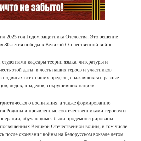
ил 2025 год Годом защитника Отечества. Это решение
я 80-летия победы в Великой Отечественной войне.
 и студентами кафедры теории языка, литературы и
есть этой даты, в честь наших героев и участников
о подвигах всех наших предков, сражавшихся в разные
цов, дедов, прадедов, сокрушивших нацизм.
триотического воспитания, а также формированию
ения Родины и проявленные соотечественниками героизм и
й операции, обучающимся были продемонстрированы
 посвящённых Великой Отечественной войны, в том числе
ись после окончания войны на Белорусском вокзале летом