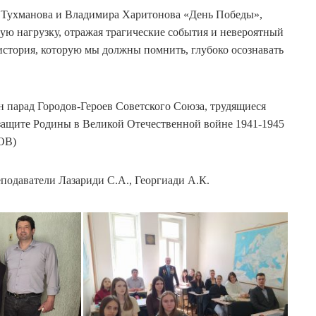
а Тухманова и Владимира Харитонова «День Победы»,
ную нагрузку, отражая трагические события и невероятный
история, которую мы должны помнить, глубоко осознавать
 парад Городов-Героев Советского Союза, трудящиеся
защите Родины в Великой Отечественной войне 1941-1945
ВОВ)
реподаватели Лазариди С.А., Георгиади А.К.