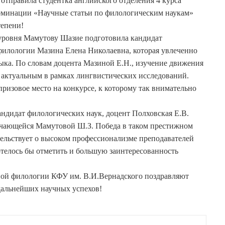
отправила студентка английского отделения 4 курса
оминации «Научные статьи по филологическим наукам»
тепени!
ровня Мамутову Шазие подготовила кандидат
филологии Мазина Елена Николаевна, которая увлеченно
ыка. По словам доцента Мазиной Е.Н., изучение движения
ь актуальным в рамках лингвистических исследований.
призовое место на конкурсе, к которому так внимательно
идат филологических наук, доцент Полховская Е.В.
учающейся Мамутовой Ш.З. Победа в таком престижном
тельствует о высоком профессионализме преподавателей
отелось бы отметить и большую заинтересованность
ой филологии КФУ им. В.И.Вернадского поздравляют
дальнейших научных успехов!