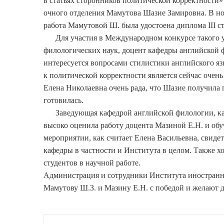
в статьях сторонников политической корректности» 
очного отделения Мамутова Шазие Замировна. В н
работа Мамутовой Ш. была удостоена диплома III с
Для участия в Международном конкурсе такого у
филологических наук, доцент кафедры английской 
интересуется вопросами стилистики английского яз
к политической корректности является сейчас очен
Елена Николаевна очень рада, что Шазие получила 
готовилась.
Заведующая кафедрой английской филологии, канд
высоко оценила работу доцента Мазиной Е.Н. и об
мероприятии, как считает Елена Васильевна, свиде
кафедры в частности и Института в целом. Также х
студентов в научной работе.
Администрация и сотрудники Института иностранн
Мамутову Ш.З. и Мазину Е.Н. с победой и желают 