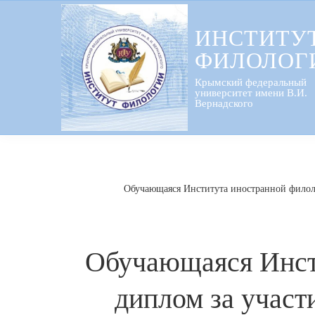
Перейти
к
ИНСТИТУ
содержанию
ФИЛОЛОГ
Крымский федеральный
университет имени В.И.
Вернадского
Обучающаяся Института иностранной филол
Обучающаяся Инст
диплом за участ