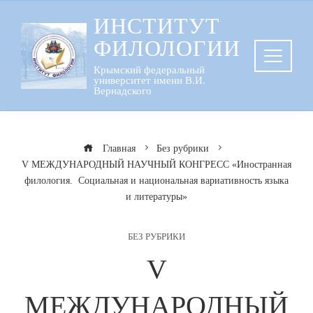
Перейти
ИНСТИТУТ
к
ФИЛОЛОГИИ
содержанию
Крымский федеральный
университет имени В.И.
Вернадского
Главная
Без рубрики
V МЕЖДУНАРОДНЫЙ НАУЧНЫЙ КОНГРЕСС «Иностранная
филология. Социальная и национальная вариативность языка
и литературы»
БЕЗ РУБРИКИ
V
МЕЖДУНАРОДНЫЙ