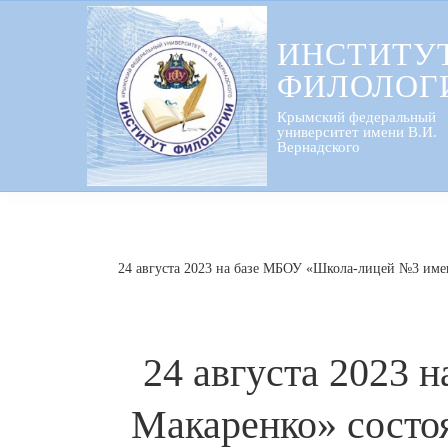
Перейти
к
ИНСТИТУ
содержанию
ФИЛОЛОГ
Крымский федеральный
университет имени В.И.
Вернадского
24 августа 2023 на базе МБОУ «Школа-лицей №3 имен
24 августа 2023 
Макаренко» состо