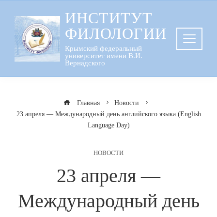
Перейти
ИНСТИТУТ
к
ФИЛОЛОГИИ
содержанию
Крымский федеральный
университет имени В.И.
Вернадского
Главная
Новости
23 апреля — Международный день английского языка (English
Language Day)
НОВОСТИ
23 апреля —
Международный день