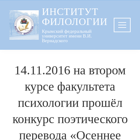
Перейти
ИНСТИТУТ
к
ФИЛОЛОГИИ
содержанию
Крымский федеральный
университет имени В.И.
Вернадского
14.11.2016 на втором
курсе факультета
психологии прошёл
конкурс поэтического
перевода «Осеннее