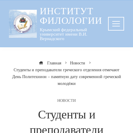
Перейти
ИНСТИТУТ
к
ФИЛОЛОГИИ
содержанию
Крымский федеральный
университет имени В.И.
Вернадского
Главная
Новости
Студенты и преподаватели греческого отделения отмечают
День Политехнион – памятную дату современной греческой
молодёжи
НОВОСТИ
Студенты и
преподаватели