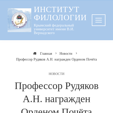
Перейти
ИНСТИТУТ
к
ФИЛОЛОГИИ
содержанию
Крымский федеральный
университет имени В.И.
Вернадского
Главная
Новости
Профессор Рудяков А.Н. награжден Орденом Почёта
НОВОСТИ
Профессор Рудяков
А.Н. награжден
Орденом Почёта