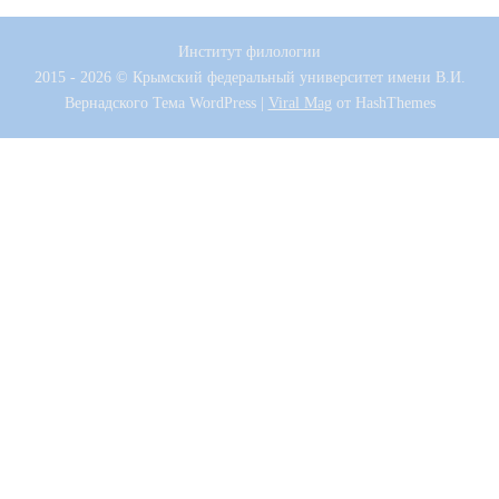
Институт филологии
2015 - 2026 © Крымский федеральный университет имени В.И.
Вернадского
Тема WordPress
|
Viral Mag
от HashThemes