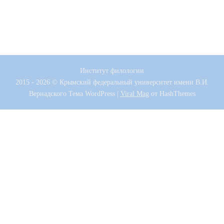
Институт филологии
2015 - 2026 © Крымский федеральный университет имени В.И.
Вернадского
Тема WordPress
|
Viral Mag
от HashThemes