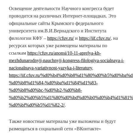
Освещение деятельности Научного конгресса будет
проводится на различных Интернет-площадках. Это
официальные сайты Крымского федерального
университета им.В.И.Вернадского и Института
филологии КФУ –
https://cfuv.ru/
и
https://iif.cfuv.ru/
, на
ресурсах которых уже размещены материалы по
ссылкам
https://cfuv.ru/anonsi/10-11-aprelya-kh-
mezhdunarodnyjj-nauchnyjj-kongress-filologiya-socialnaya-i-
nacionalnaya-variativnost-yazyka-i-literatury
,
https://iif.cfuv.ru/%d0%b4%d0%b8%d1%80%d0%b5%d0%ba
%d0%b8%d1%84-%d0%ba%d1%84%d1%83-
%d0%b8%d0%bc-%d0%b2-%d0%b8-
%d0%b2%d0%b5%d1%80%d0%bd%d0%b0%d0%b4%d1%81%
%d0%bf%d0%b5%d1%82-2/
.
Также новостные материалы уже выложены и будут
размещаться в социальной сети «ВКонтакте»