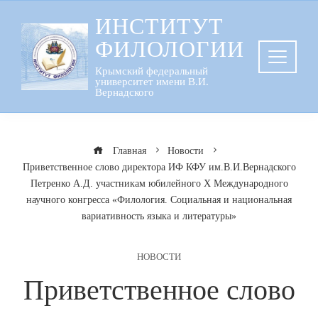
Перейти
ИНСТИТУТ
к
ФИЛОЛОГИИ
содержанию
Крымский федеральный
университет имени В.И.
Вернадского
Главная
Новости
Приветственное слово директора ИФ КФУ им.В.И.Вернадского
Петренко А.Д. участникам юбилейного Х Международного
научного конгресса «Филология. Социальная и национальная
вариативность языка и литературы»
НОВОСТИ
Приветственное слово