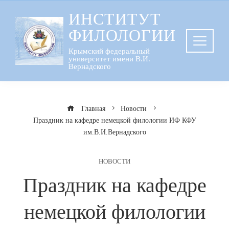
Перейти
ИНСТИТУТ
к
ФИЛОЛОГИИ
содержанию
Крымский федеральный
университет имени В.И.
Вернадского
Главная
Новости
Праздник на кафедре немецкой филологии ИФ КФУ
им.В.И.Вернадского
НОВОСТИ
Праздник на кафедре
немецкой филологии