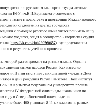
 популяризацию русского языка, организуя различные
лологии КФУ им.В.И.Вернадского совместно с
мают участие в подготовке и проведении Международного
реподается студентам из других государств,
девушки с помощью русского языка учатся понимать нашу
м можно убедится, зайдя в сообщество «Творческая студия
ссылка
https://vk.com/club230560657
), где представлены
нного и результаты учебного процесса.
сы которой разговаривают на разных языках. Одна из
сохранении языков народов России. Как известно,
мирович Путин выступил с инициативой учредить День
ентября в день рождения Расула Гамзатова. Наш институт
ая 2025 в Крымском федеральном университете прошла
ого этапа IV Федеральной олимпиады школьников по
том году в Северо-Восточной олимпиаде по
частие более 400 учащихся 8-11-ых классов из разных