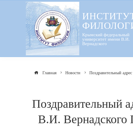
Перейти
к
ИНСТИТУ
содержанию
ФИЛОЛОГ
Крымский федеральный
университет имени В.И.
Вернадского
Главная
Новости
Поздравительный адрес
Поздравительный а
В.И. Вернадского 