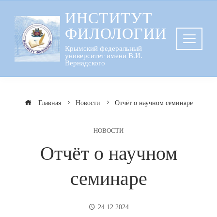
Перейти
ИНСТИТУТ
к
ФИЛОЛОГИИ
содержанию
Крымский федеральный
университет имени В.И.
Вернадского
Главная
Новости
Отчёт о научном семинаре
НОВОСТИ
Отчёт о научном
семинаре
24.12.2024