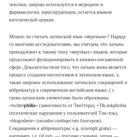
лексики, широко используется в медицине и
фармакологии, юриспруденции, остается языком
католической церкви.
Можно ли считать латинский язык «мертвым»? Наряду
со многими исследователями, мы считаем, что латынь
принадлежит к такому типу «мертвых» языков, которые
продолжают функционировать в книжно-письменной
сфере. Доказательством того, что латынь жива является
процесс создания неологизмов в латинском языке, а
также широкое использование латинских сокращений и
аббревиатур в современном английском языке. ( c
греко-латинским элементами были образованы
«twitter
philia
» (зависимость от Твиттера), «Tik-tokphobia
(психические нарушения у пользователей Тик-ток),
«blogoshere» (онлайн сообщество блогеров).
Сокращения и аббревиатуры: e.g. (exempli gratia) —
например, i.e. (id est), — другими словами, versus —