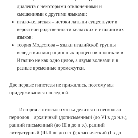
диалекта с некоторыми отклонениями и
смешениями с другими языками;
итало-кельтская – истоки латыни существуют в
вероятной родственности кельтских и италийских
языков;
теория Модестова – языки италийской группы
вследствии миграционных процессов проникли в
Италию не как одно целое, а двумя волнами и в
разные временные промежутки.
Две первые гипотезы не прижились, поэтому мы
придерживаемся последней.
История латинского языка делится на несколько
периодов – архаичный (дописьменный (до VI в до н.э.),
ранний письменный (до III в до н.э.), ранний
литературный (III-II вв до н.э.)); классический (I в до