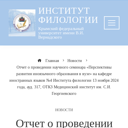
Перейти
ИНСТИТУТ
к
ФИЛОЛОГИИ
содержанию
Крымский федеральный
университет имени В.И.
Вернадского
Главная
Новости
Отчет о проведении научного семинара «Перспективы
развития иноязычного образования в вузе» на кафедре
иностранных языков №4 Института филологии 13 ноября 2024
года, ауд. 317, ОТКЗ Медицинский институт им. С.И.
Георгиевского
НОВОСТИ
Отчет о проведении