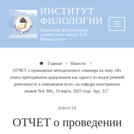
Перейти
ИНСТИТУТ
к
ФИЛОЛОГИИ
содержанию
Крымский федеральный
университет имени В.И.
Вернадского
Главная
Новости
ОТЧЕТ о проведении методического семинара на тему «Из
опыта преподавания аудирования как одного из видов речевой
деятельности в неязыковом вузе» на кафедре иностранных
языков №4, МА, 19 марта, 2025 года. Ауд. 317.
НОВОСТИ
ОТЧЕТ о проведении