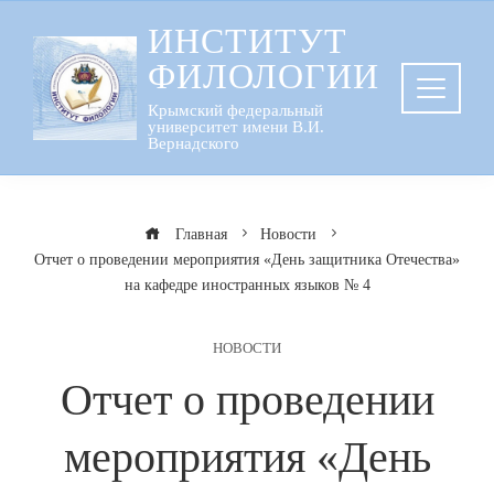
Перейти
ИНСТИТУТ
к
ФИЛОЛОГИИ
содержанию
Крымский федеральный
университет имени В.И.
Вернадского
Главная
Новости
Отчет о проведении мероприятия «День защитника Отечества»
на кафедре иностранных языков № 4
НОВОСТИ
Отчет о проведении
мероприятия «День