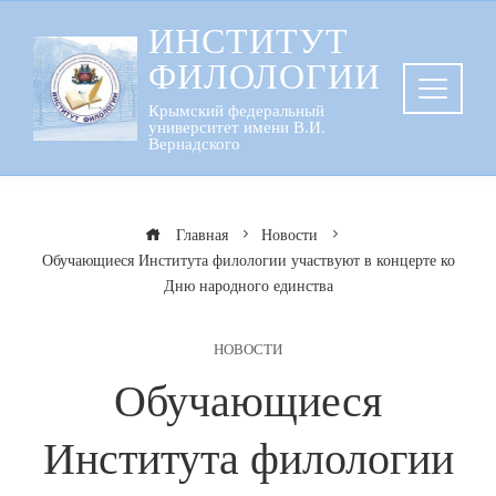
Перейти
ИНСТИТУТ
к
ФИЛОЛОГИИ
содержанию
Крымский федеральный
университет имени В.И.
Вернадского
Главная
Новости
Обучающиеся Института филологии участвуют в концерте ко
Дню народного единства
НОВОСТИ
Обучающиеся
Института филологии