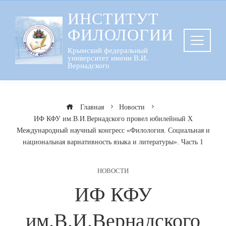
Перейти
ИНСТИТУТ
к
ФИЛОЛОГИИ
содержанию
Крымский федеральный
университет имени В.И.
Вернадского
Главная
Новости
ИФ КФУ им.В.И.Вернадского провел юбилейный Х
Международный научный конгресс «Филология. Социальная и
национальная вариативность языка и литературы». Часть 1
НОВОСТИ
ИФ КФУ
им.В.И.Вернадского