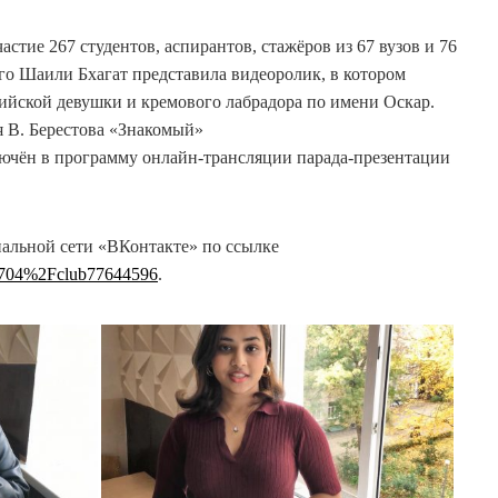
стие 267 студентов, аспирантов, стажёров из 67 вузов и 76
го Шаили Бхагат представила видеоролик, в котором
йской девушки и кремового лабрадора по имени Оскар.
я В. Берестова «Знакомый»
лючён в программу онлайн-трансляции парада-презентации
альной сети «ВКонтакте» по ссылке
39704%2Fclub77644596
.