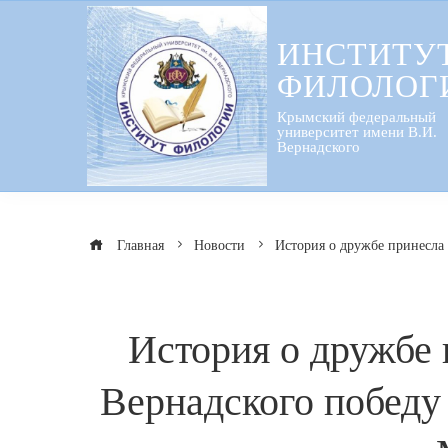
Перейти
к
ИНСТИТУ
содержанию
ФИЛОЛОГ
Крымский федеральный
университет имени В.И.
Вернадского
Главная
Новости
История о дружбе принесла
История о дружбе 
Вернадского победу