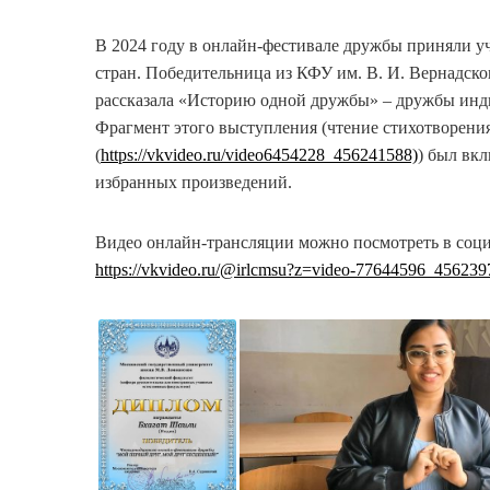
В 2024 году в онлайн-фестивале дружбы приняли уча
стран. Победительница из КФУ им. В. И. Вернадско
рассказала «Историю одной дружбы» – дружбы инди
Фрагмент этого выступления (чтение стихотворени
(
https://vkvideo.ru/video6454228_456241588)
) был вк
избранных произведений.
Видео онлайн-трансляции можно посмотреть в соци
https://vkvideo.ru/@irlcmsu?z=video-77644596_4562