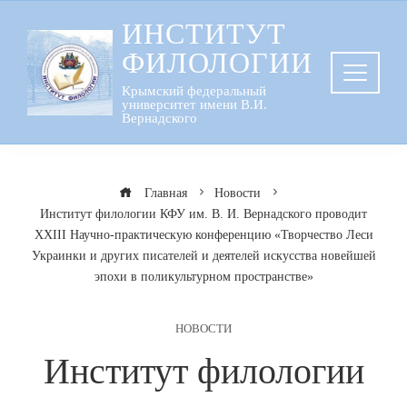
Перейти
ИНСТИТУТ
к
ФИЛОЛОГИИ
содержанию
Крымский федеральный
университет имени В.И.
Вернадского
Главная
Новости
Институт филологии КФУ им. В. И. Вернадского проводит
ХХІІІ Научно-практическую конференцию «Творчество Леси
Украинки и других писателей и деятелей искусства новейшей
эпохи в поликультурном пространстве»
НОВОСТИ
Институт филологии