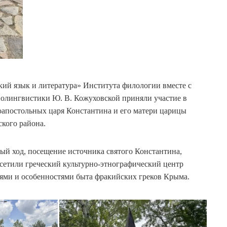
ий язык и литература» Института филологии вместе с
иолингвистики Ю. В. Кожуховской приняли участие в
оапостольных царя Константина и его матери царицы
кого района.
й ход, посещение источника святого Константина,
осетили греческий культурно-этнографический центр
иями и особенностями быта фракийских греков Крыма.