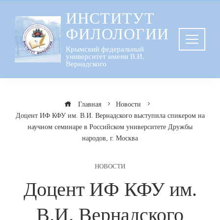
Перейти
ИНСТИТУТ
к
ФИЛОЛОГИИ
содержанию
Крымский федеральный
университет имени В.И.
Вернадского
Главная
Новости
Доцент ИФ КФУ им. В.И. Вернадского выступила спикером на
научном семинаре в Российском университете Дружбы
народов, г. Москва
НОВОСТИ
Доцент ИФ КФУ им.
В.И. Вернадского