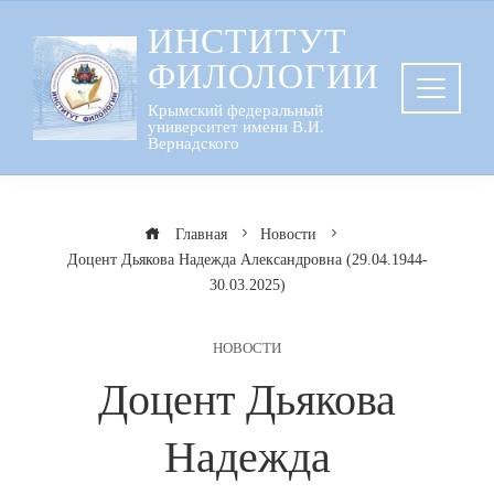
Перейти
ИНСТИТУТ
к
ФИЛОЛОГИИ
содержанию
Крымский федеральный
университет имени В.И.
Вернадского
Главная
Новости
Доцент Дьякова Надежда Александровна (29.04.1944-
30.03.2025)
НОВОСТИ
Доцент Дьякова
Надежда