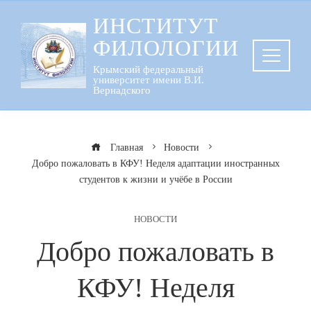
Перейти
ИНСТИТУТ
к
ФИЛОЛОГИИ
содержанию
Крымский федеральный
университет имени В.И.
Вернадского
Главная
Новости
Добро пожаловать в КФУ! Неделя адаптации иностранных
студентов к жизни и учёбе в России
НОВОСТИ
Добро пожаловать в
КФУ! Неделя