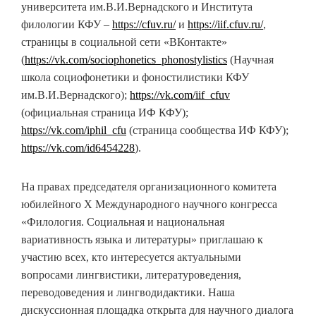
университета им.В.И.Вернадского и Института
филологии КФУ –
https://cfuv.ru/
и
https://iif.cfuv.ru/
,
страницы в социальной сети «ВКонтакте»
(
https://vk.com/sociophonetics_phonostylistics
(Научная
школа социофонетики и фоностилистики КФУ
им.В.И.Вернадского);
https://vk.com/iif_cfuv
(официальная страница ИФ КФУ);
https://vk.com/iphil_cfu
(страница сообщества ИФ КФУ);
https://vk.com/id6454228
).
На правах председателя организационного комитета
юбилейного Х Международного научного конгресса
«Филология. Социальная и национальная
вариативность языка и литературы» приглашаю к
участию всех, кто интересуется актуальными
вопросами лингвистики, литературоведения,
переводоведения и лингводидактики. Наша
дискуссионная площадка открыта для научного диалога