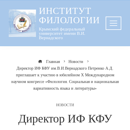
Перейти
ИНСТИТУТ
к
ФИЛОЛОГИИ
содержанию
Крымский федеральный
университет имени В.И.
Вернадского
Главная
Новости
Директор ИФ КФУ им.В.И.Вернадского Петренко А.Д.
приглашает к участию в юбилейном Х Международном
научном конгрессе «Филология. Социальная и национальная
вариативность языка и литературы»
НОВОСТИ
Директор ИФ КФУ