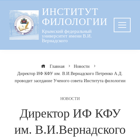
Перейти
ИНСТИТУТ
к
ФИЛОЛОГИИ
содержанию
Крымский федеральный
университет имени В.И.
Вернадского
Главная
Новости
Директор ИФ КФУ им. В.И.Вернадского Петренко А.Д.
проводит заседание Ученого совета Института филологии
НОВОСТИ
Директор ИФ КФУ
им. В.И.Вернадского