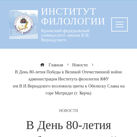
Перейти
ИНСТИТУТ
к
ФИЛОЛОГИИ
содержанию
Крымский федеральный
университет имени В.И.
Вернадского
Главная
Новости
В День 80-летия Победы в Великой Отечественной войне
администрация Института филологии КФУ
им.В.И.Вернадского возложила цветы к Обелиску Славы на
горе Митридат (г. Керчь)
НОВОСТИ
В День 80-летия