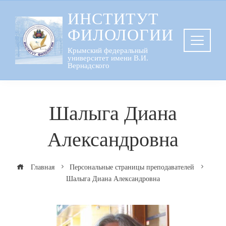
Перейти
ИНСТИТУТ
к
ФИЛОЛОГИИ
содержанию
Крымский федеральный
университет имени В.И.
Вернадского
Шалыга Диана
Александровна
Главная
Персональные страницы преподавателей
Шалыга Диана Александровна