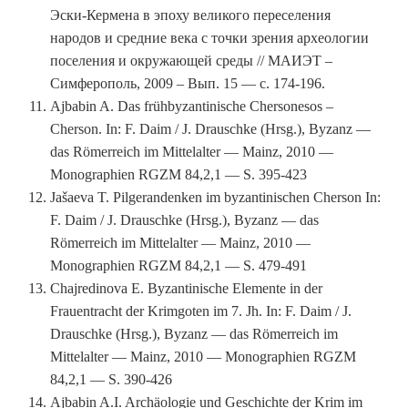
Эски-Кермена в эпоху великого переселения
народов и средние века с точки зрения археологии
поселения и окружающей среды // МАИЭТ –
Симферополь, 2009 – Вып. 15 — с. 174-196.
Ajbabin A. Das frühbyzantinische Chersonesos –
Cherson. In: F. Daim / J. Drauschke (Hrsg.), Byzanz —
das Römerreich im Mittelalter — Mainz, 2010 —
Monographien RGZM 84,2,1 — S. 395-423
Jašaeva T. Pilgerandenken im byzantinischen Cherson In:
F. Daim / J. Drauschke (Hrsg.), Byzanz — das
Römerreich im Mittelalter — Mainz, 2010 —
Monographien RGZM 84,2,1 — S. 479-491
Chajredinova E. Byzantinische Elemente in der
Frauentracht der Krimgoten im 7. Jh. In: F. Daim / J.
Drauschke (Hrsg.), Byzanz — das Römerreich im
Mittelalter — Mainz, 2010 — Monographien RGZM
84,2,1 — S. 390-426
Ajbabin A.I. Archäologie und Geschichte der Krim im