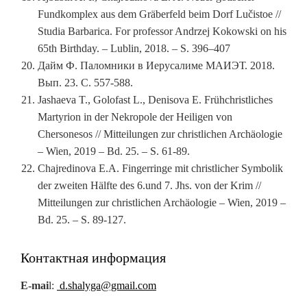
Fundkomplex aus dem Gräberfeld beim Dorf Lučistoe //
Studia Barbarica. For professor Andrzej Kokowski on his
65th Birthday. – Lublin, 2018. – S. 396–407
Дайм Ф. Паломники в Иерусалиме МАИЭТ. 2018.
Вып. 23. С. 557-588.
Jashaeva T., Golofast L., Denisova E. Frühchristliches
Martyrion in der Nekropole der Heiligen von
Chersonesos // Mitteilungen zur christlichen Archäologie
– Wien, 2019 – Bd. 25. – S. 61-89.
Chajredinova E.A. Fingerringe mit christlicher Symbolik
der zweiten Hälfte des 6.und 7. Jhs. von der Krim //
Mitteilungen zur christlichen Archäologie – Wien, 2019 –
Bd. 25. – S. 89-127.
Контактная информация
E-mai
l:
d.shalyga@gmail.com