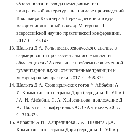
Особенности перевода немецкоязычной
эмигрантской литературы на примере произведений
Владимира Каминера // Переводческий дискурс:
междисциплинарный подход. Материалы I
всероссийской научно-практической конференции.
2017. С.139-143.
Шалыга Д.А. Роль предпереводческого анализа в
формировании профессионального мышления
обучающихся // Актуальные проблемы современной
гуманитарной науки: отечественные традиции и
международная практика. 2017. С. 368-372.
Шалыга Д.А. Язык крымских готов // Айбабин А.
И. Крымские готы страны Дори (середина III–VII в.)
/ А. И. Айбабин, Э. А. Хайрединова; приложение Д.
А. Шалыги – Симферполь: ООО «Антиква», 2017.
С. 310-323.
Айбабин А.И., Хайрединова Э.А., Шалыга Д.А.
Крымские готы страны Дори (середина III–VII в.):