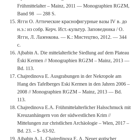
Frühmittelalter – Mainz, 2011 — Monographien RGZM,
Band 98 — 288 S.
Ягги О. Аттические краснофигурные вазы IV в. до
н.э.: из собр. Керч. Ист.-культур. Заповедника / О.
Ягги, Л. Лазенкова. — К.: Мистецтво, 2012. — 344
с.
Ajbabin A. Die mittelalterliche Siedlung auf dem Plateau
Ėski Kermen // Monographien RGZM – Mainz, 2013 —
Bd. 113.
Chajredinova E. Ausgrabungen in der Nekropole am
Hang des Tafelberges Eski Kermen in den Jahren 2006 –
2008 // Monographien RGZM – Mainz, 2013 — Bd.
113.
Chajredinova E.A. Frühmittelalterlicher Halsschmuck mit
Kreuzanhängern von der südwestlichen Krim //
Mittelungen zur christlichen Archäologie – Wien, 2017 –
Bd. 23. – S- 63-92.
Ajbabin A. I., Chajredinova E. A. Neuer gotischer