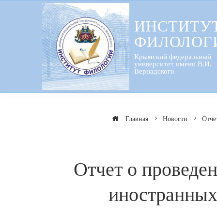
Перейти
к
ИНСТИТУ
содержанию
ФИЛОЛОГ
Крымский федеральный
университет имени В.И.
Вернадского
Главная
Новости
Отче
Отчет о проведе
иностранных 