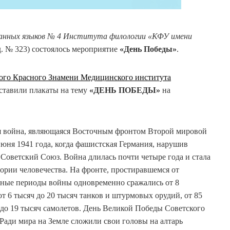
анных языков № 4 Института филологии «КФУ имени
уд. № 323) состоялось мероприятие
«День Победы»
.
ого Красного Знамени Медицинского института
ставили плакаты на тему
«ДЕНЬ ПОБЕДЫ»
на
ая война, являющаяся Восточным фронтом Второй мировой
 июня 1941 года, когда фашистская Германия, нарушив
 Советский Союз. Война длилась почти четыре года и стала
рии человечества. На фронте, простиравшемся от
ичные периоды войны одновременно сражались от 8
т 6 тысяч до 20 тысяч танков и штурмовых орудий, от 85
ч до 19 тысяч самолетов. День Великой Победы Советского
Ради мира на Земле сложили свои головы на алтарь