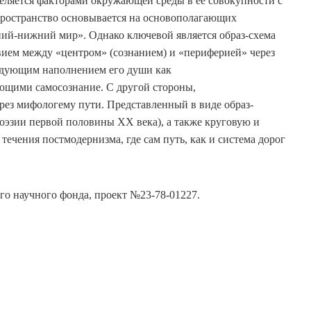
еляется факторами окружающей среды в ее совокупности с
пространство основывается на основополагающих
ий-нижний мир». Однако ключевой является образ-схема
ием между «центром» (сознанием) и «периферией» через
едующим наполнением его души как
ющими самосознание. С другой стороны,
рез мифологему пути. Представленный в виде образ-
оэзии первой половины ХХ века), а также круговую и
ечения постмодернизма, где сам путь, как и система дорог
го научного фонда, проект №23-78-01227.