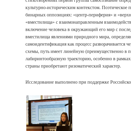
стихотворениях первой группы самосознание опред
культурно-историческим контекстом. Поэтическое 
бинарных оппозициях: «центр-периферия» и «верхн
«вместилища» с взаимонаправленным взаимодейств
включение человека в окружающий его мир с посл
вместилища явлениями природного мира, определя
самоидентификация как процесс разворачивается че
схемы, путь имеет линейную (преимущественно в п
лабиринтообразную траекторию, особенно в рамках т
страны приобретают ризоматический характер.
Исследование выполнено при поддержке Российско