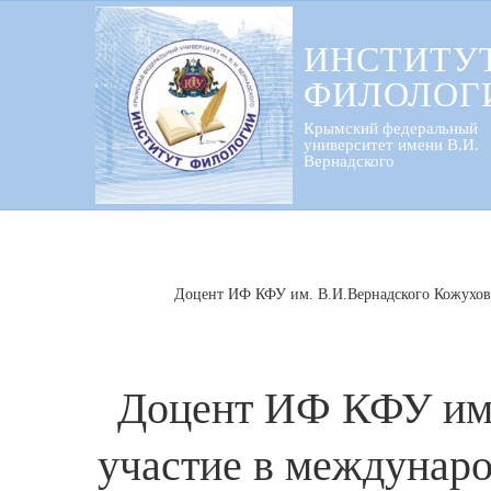
Перейти
к
ИНСТИТУ
содержанию
ФИЛОЛОГ
Крымский федеральный
университет имени В.И.
Вернадского
Доцент ИФ КФУ им. В.И.Вернадского Кожуховс
Доцент ИФ КФУ им.
участие в междунар