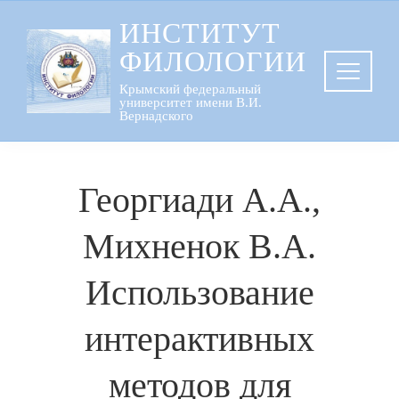
Перейти
ИНСТИТУТ
к
ФИЛОЛОГИИ
содержанию
Крымский федеральный
университет имени В.И.
Вернадского
Георгиади А.А.,
Михненок В.А.
Использование
интерактивных
методов для