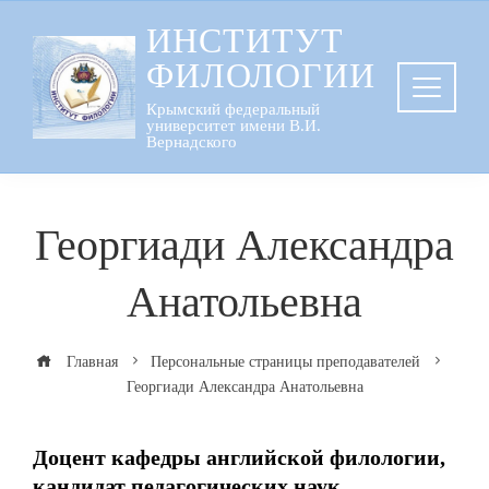
Перейти
ИНСТИТУТ
к
ФИЛОЛОГИИ
содержанию
Крымский федеральный
университет имени В.И.
Вернадского
Георгиади Александра
Анатольевна
Главная
Персональные страницы преподавателей
Георгиади Александра Анатольевна
Доцент кафедры английской филологии,
кандидат педагогических наук