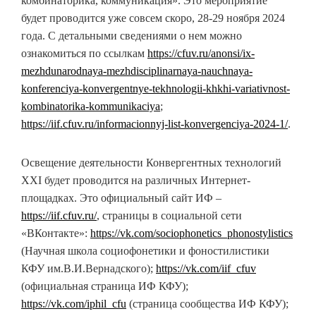
комбинаторика, коммуникация». Это мероприятие
будет проводится уже совсем скоро, 28-29 ноября 2024
года. С детальными сведениями о нем можно
ознакомиться по ссылкам
https://cfuv.ru/anonsi/ix-
mezhdunarodnaya-mezhdisciplinarnaya-nauchnaya-
konferenciya-konvergentnye-tekhnologii-khkhi-variativnost-
kombinatorika-kommunikaciya
;
https://iif.cfuv.ru/informacionnyj-list-konvergenciya-2024-1/
.
Освещение деятельности Конвергентных технологий
XXI будет проводится на различных Интернет-
площадках. Это официальный сайт ИФ –
https://iif.cfuv.ru/
, страницы в социальной сети
«ВКонтакте»:
https://vk.com/sociophonetics_phonostylistics
(Научная школа социофонетики и фоностилистики
КФУ им.В.И.Вернадского);
https://vk.com/iif_cfuv
(официальная страница ИФ КФУ);
https://vk.com/iphil_cfu
(страница сообщества ИФ КФУ);