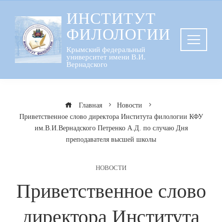
Перейти
ИНСТИТУТ
к
ФИЛОЛОГИИ
содержанию
Крымский федеральный
университет имени В.И.
Вернадского
Главная
Новости
Приветственное слово директора Института филологии КФУ
им.В.И.Вернадского Петренко А.Д. по случаю Дня
преподавателя высшей школы
НОВОСТИ
Приветственное слово
директора Института