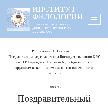
Перейти
ИНСТИТУТ
к
ФИЛОЛОГИИ
содержанию
Крымский федеральный
университет имени В.И.
Вернадского
Главная
Новости
Поздравительный адрес директора Института филологии КФУ
им. В.И.Вернадского Петренко А.Д. обучающимся и
сотрудникам в связи с Днем славянской письменности и
культуры
НОВОСТИ
Поздравительный