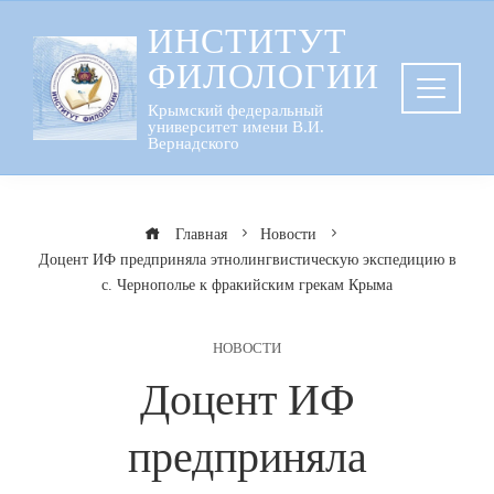
Перейти
ИНСТИТУТ
к
ФИЛОЛОГИИ
содержанию
Крымский федеральный
университет имени В.И.
Вернадского
Главная
Новости
Доцент ИФ предприняла этнолингвистическую экспедицию в
с. Чернополье к фракийским грекам Крыма
НОВОСТИ
Доцент ИФ
предприняла